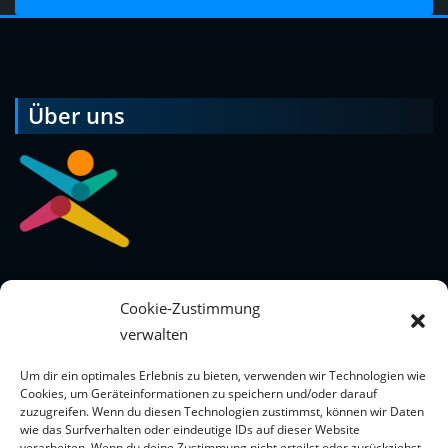
Über uns
Ordination Dr. Maja Lodeta
Cookie-Zustimmung
verwalten
Ringmauergasse 14,
Um dir ein optimales Erlebnis zu bieten, verwenden wir Technologien wie
Cookies, um Geräteinformationen zu speichern und/oder darauf
9500 Villach
zuzugreifen. Wenn du diesen Technologien zustimmst, können wir Daten
wie das Surfverhalten oder eindeutige IDs auf dieser Website
verarbeiten. Wenn du deine Zustimmung nicht erteilst oder zurückziehst,